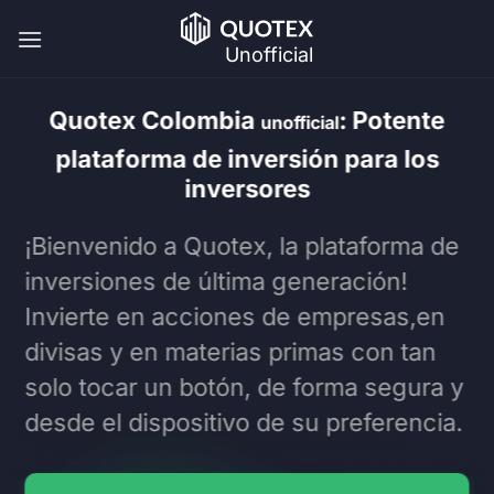
Skip
to
Unofficial
content
Quotex Colombia
: Potente
unofficial
plataforma de inversión para los
inversores
¡Bienvenido a Quotex, la plataforma de
inversiones de última generación!
Invierte en acciones de empresas,en
divisas y en materias primas con tan
solo tocar un botón, de forma segura y
desde el dispositivo de su preferencia.