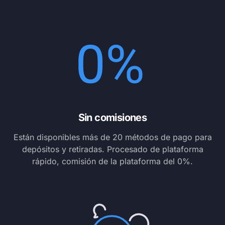
Sin comisiones
Están disponibles más de 20 métodos de pago para
depósitos y retiradas. Procesado de plataforma
rápido, comisión de la plataforma del 0%.