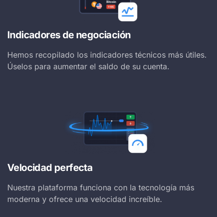
Indicadores de negociación
Hemos recopilado los indicadores técnicos más útiles.
Úselos para aumentar el saldo de su cuenta.
Velocidad perfecta
Nuestra plataforma funciona con la tecnología más
moderna y ofrece una velocidad increíble.