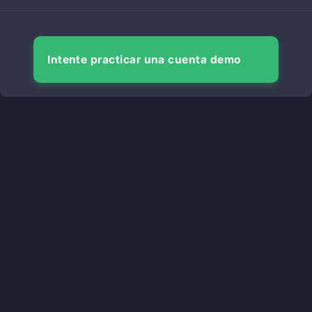
Intente practicar una cuenta demo